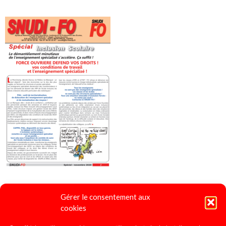
Gérer le consentement aux
4 pages spécial "Ecole Inclusive"
2020
cookies