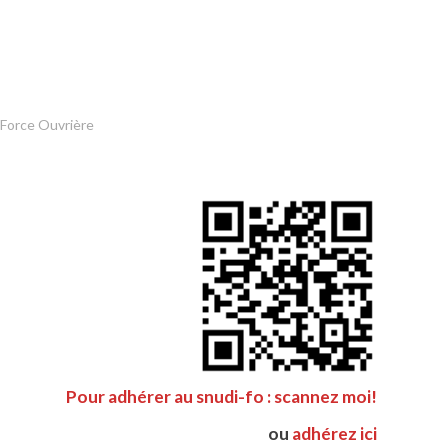
 Force Ouvrière
Pour adhérer au snudi-fo : scannez moi!
ou
adhérez ici