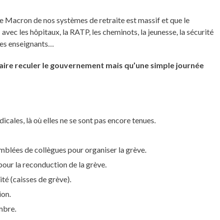
e Macron de nos systèmes de retraite est massif et que le
avec les hôpitaux, la RATP, les cheminots, la jeunesse, la sécurité
, les enseignants…
re reculer le gouvernement mais qu’une simple journée
icales, là où elles ne se sont pas encore tenues.
mblées de collègues pour organiser la grève.
our la reconduction de la grève.
ité (caisses de grève).
ion.
mbre.