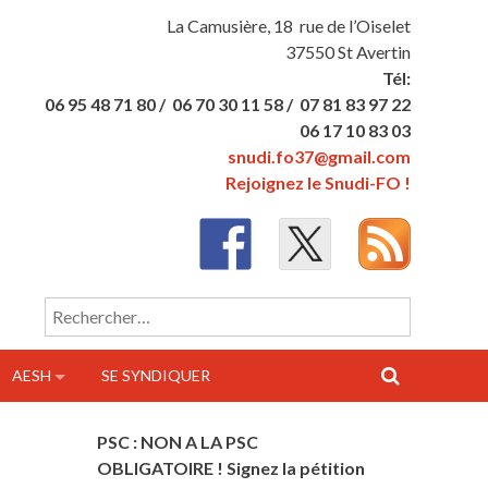
La Camusière, 18 rue de l’Oiselet
37550 St Avertin
Tél:
06 95 48 71 80 /
06 70 30 11 58 /
07 81 83 97 22
06 17 10 83 03
snudi.fo37@gmail.com
Rejoignez le Snudi-FO !
Rechercher :
AESH
SE SYNDIQUER
PSC : NON A LA PSC
OBLIGATOIRE ! Signez la pétition