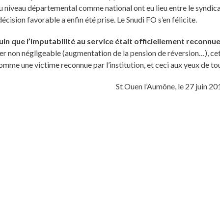
au niveau départemental comme national ont eu lieu entre le syndic
écision favorable a enfin été prise. Le Snudi FO s’en félicite.
in que l’imputabilité au service était officiellement reconnu
ier non négligeable (augmentation de la pension de réversion…), ce
omme une victime reconnue par l’institution, et ceci aux yeux de to
St Ouen l’Aumône, le 27 juin 20