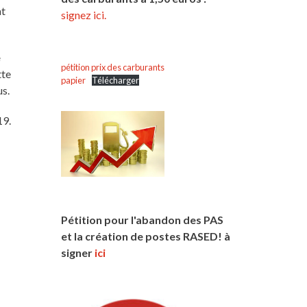
at
signez ici.
e
pétition prix des carburants
tte
papier
Télécharger
us.
19.
Pétition pour l'abandon des PAS
et la création de postes RASED! à
signer
ici