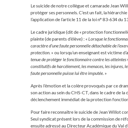
Le suicide de notre collègue et camarade Jean Willo
protéger ses personnels. C’est un fait, la hiérarch
l’application de l’article 11 de la loi n° 83-634 du 1
Le cadre juridique (dit de « protection fonctionnell
plainte (de parents d’élève) : «
Lorsque le fonctionnair
caractère d’une faute personnelle détachable de l’exerci
protection.
» ou lorsqu’un enseignant est victime d’a
tenue de protéger le fonctionnaire contre les atteintes 
constitutifs de harcèlement, les menaces, les injures, l
faute personnelle puisse lui être imputée.
»
Après l’émotion et la colère provoqués par ce dra
son action au sein du CHS-CT, dans le cadre de la d
déclenchement immédiat de la protection fonctionne
Pour faire reconnaître le suicide de Jean Willot co
Seul syndicat présent lors de la commission de réfo
ensuite adressé au Directeur Académique du Val d’