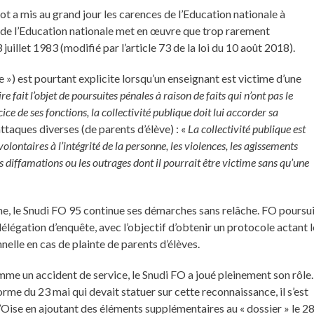
t a mis au grand jour les carences de l’Education nationale à
ie de l’Education nationale met en œuvre que trop rarement
3 juillet 1983 (modifié par l’article 73 de la loi du 10 août 2018).
e ») est pourtant explicite lorsqu’un enseignant est victime d’une
e fait l’objet de poursuites pénales à raison de faits qui n’ont pas le
ce de ses fonctions, la collectivité publique doit lui accorder sa
ttaques diverses (de parents d’élève) : «
La collectivité publique est
volontaires à l’intégrité de la personne, les violences, les agissements
es diffamations ou les outrages dont il pourrait être victime sans qu’une
me, le Snudi FO 95 continue ses démarches sans relâche. FO poursu
élégation d’enquête, avec l’objectif d’obtenir un protocole actant l
lle en cas de plainte de parents d’élèves.
mme un accident de service, le Snudi FO a joué pleinement son rôle.
rme du 23 mai qui devait statuer sur cette reconnaissance, il s’est
Oise en ajoutant des éléments supplémentaires au « dossier » le 2