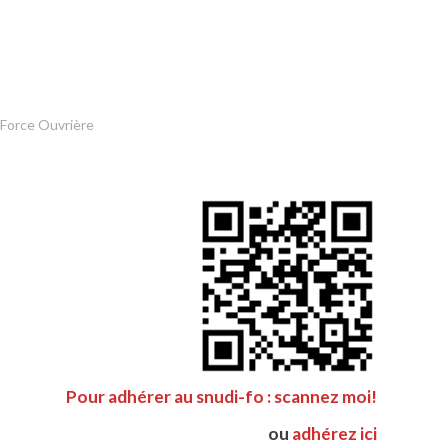
 Force Ouvrière
Pour adhérer au snudi-fo : scannez moi!
ou
adhérez ici