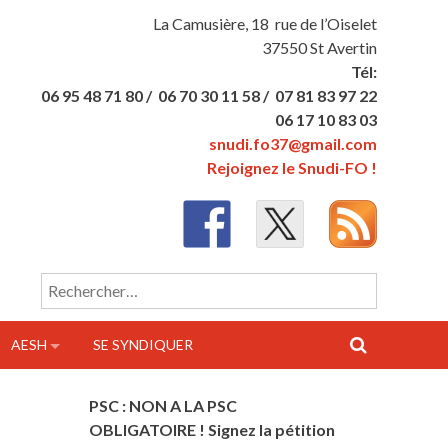
La Camusière, 18 rue de l’Oiselet
37550 St Avertin
Tél:
06 95 48 71 80 /
06 70 30 11 58 /
07 81 83 97 22
06 17 10 83 03
snudi.fo37@gmail.com
Rejoignez le Snudi-FO !
Rechercher :
AESH
SE SYNDIQUER
PSC : NON A LA PSC
OBLIGATOIRE ! Signez la pétition